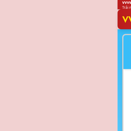
vvv
Trải 