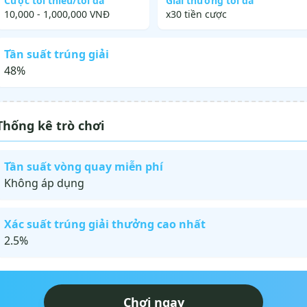
Cược tối thiểu/tối đa
Giải thưởng tối đa
10,000 - 1,000,000 VNĐ
x30 tiền cược
Tần suất trúng giải
48%
Thống kê trò chơi
Tần suất vòng quay miễn phí
Không áp dụng
Xác suất trúng giải thưởng cao nhất
2.5%
Chơi ngay